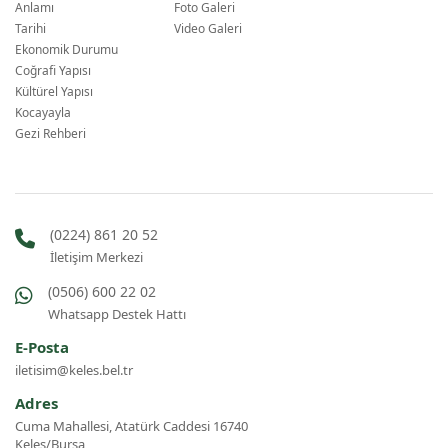
Anlamı
Foto Galeri
Tarihi
Video Galeri
Ekonomik Durumu
Coğrafi Yapısı
Kültürel Yapısı
Kocayayla
Gezi Rehberi
(0224) 861 20 52
İletişim Merkezi
(0506) 600 22 02
Whatsapp Destek Hattı
E-Posta
iletisim@keles.bel.tr
Adres
Cuma Mahallesi, Atatürk Caddesi 16740
Keles/Bursa