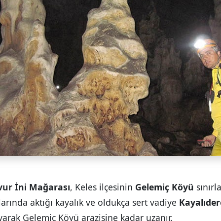
ur İni Mağarası
, Keles ilçesinin
Gelemiç Köyü
sınırl
ırlarında aktığı kayalık ve oldukça sert vadiye
Kayalıde
yarak Gelemiç Köyü arazisine kadar uzanır.