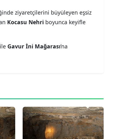
ğinde ziyaretçilerini büyüleyen eşsiz
kan
Kocasu Nehri
boyunca keyifle
ile
Gavur İni Mağarası
’na