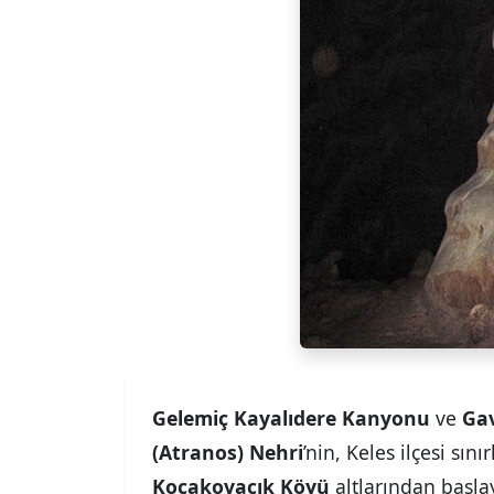
Gelemiç Kayalıdere Kanyonu
ve
Gav
(Atranos) Nehri
’nin, Keles ilçesi sın
Kocakovacık Köyü
altlarından başla