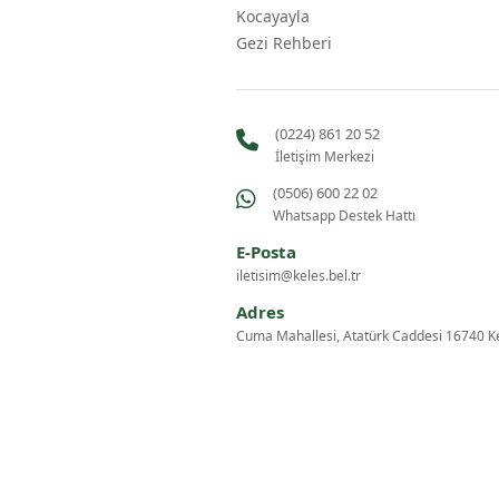
Kocayayla
Gezi Rehberi
(0224) 861 20 52
İletişim Merkezi
(0506) 600 22 02
Whatsapp Destek Hattı
E-Posta
iletisim@keles.bel.tr
Adres
Cuma Mahallesi, Atatürk Caddesi 16740 K