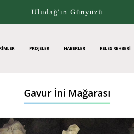
Uludağ'ın Günyüzü
RİMLER
PROJELER
HABERLER
KELES REHBERİ
Gavur İni Mağarası