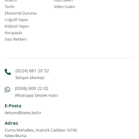
Anlamı
Foto Galeri
Tarihi
Video Galeri
Ekonomik Durumu
Coğrafi Yapısı
Kültürel Yapısı
Kocayayla
Gezi Rehberi
(0224) 861 20 52
İletişim Merkezi
(0506) 600 22 02
Whatsapp Destek Hattı
E-Posta
iletisim@keles.bel.tr
Adres
Cuma Mahallesi, Atatürk Caddesi 16740
Keles/Bursa