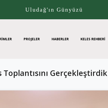
Uludağ'ın Günyüzü
RİMLER
PROJELER
HABERLER
KELES REHBERİ
s Toplantısını Gerçekleştirdik