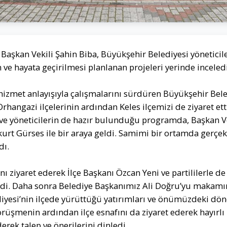
aşkan Vekili Şahin Biba, Büyükşehir Belediyesi yöneticiler
e hayata geçirilmesi planlanan projeleri yerinde inceledi
 hizmet anlayışıyla çalışmalarını sürdüren Büyükşehir Bel
Orhangazi ilçelerinin ardından Keles ilçemizi de ziyaret et
ve yöneticilerin de hazır bulunduğu programda, Başkan Vek
rt Gürses ile bir araya geldi. Samimi bir ortamda gerçe
dı.
ı’nı ziyaret ederek İlçe Başkanı Özcan Yeni ve partililerle 
ledi. Daha sonra Belediye Başkanımız Ali Doğru’yu makam
diyesi’nin ilçede yürüttüğü yatırımları ve önümüzdeki dö
rüşmenin ardından ilçe esnafını da ziyaret ederek hayırlı 
erek talep ve önerilerini dinledi.