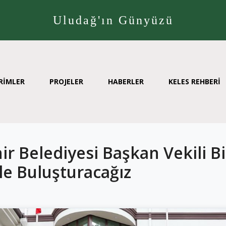
Uludağ'ın Günyüzü
RİMLER
PROJELER
HABERLER
KELES REHBERİ
r Belediyesi Başkan Vekili Bi
rle Buluşturacağız