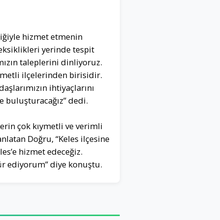
liğiyle hizmet etmenin
ksiklikleri yerinde tespit
zın taleplerini dinliyoruz.
etli ilçelerinden birisidir.
aşlarımızın ihtiyaçlarını
le buluşturacağız” dedi.
rin çok kıymetli ve verimli
nlatan Doğru, “Keles ilçesine
les’e hizmet edeceğiz.
kür ediyorum” diye konuştu.