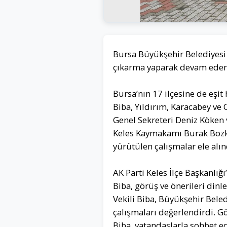
Bursa Büyükşehir Belediyesi B
çıkarma yaparak devam eden v
Bursa’nın 17 ilçesine de eşit
Biba, Yıldırım, Karacabey ve 
Genel Sekreteri Deniz Köken 
Keles Kaymakamı Burak Bozku
yürütülen çalışmalar ele alın
AK Parti Keles İlçe Başkanlığ
Biba, görüş ve önerileri din
Vekili Biba, Büyükşehir Bele
çalışmaları değerlendirdi. Gö
Biba, vatandaşlarla sohbet ed