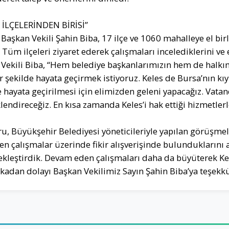
 İLÇELERİNDEN BİRİSİ”
Başkan Vekili Şahin Biba, 17 ilçe ve 1060 mahalleye el bir
 Tüm ilçeleri ziyaret ederek çalışmaları incelediklerini ve e
 Vekili Biba, “Hem belediye başkanlarımızın hem de halkımı
r şekilde hayata geçirmek istiyoruz. Keles de Bursa’nın kıym
hayata geçirilmesi için elimizden geleni yapacağız. Vatand
klendireceğiz. En kısa zamanda Keles’i hak ettiği hizmetler
u, Büyükşehir Belediyesi yöneticileriyle yapılan görüşmele
 çalışmalar üzerinde fikir alışverişinde bulunduklarını a
çekleştirdik. Devam eden çalışmaları daha da büyüterek Ke
alakadan dolayı Başkan Vekilimiz Sayın Şahin Biba’ya teşek